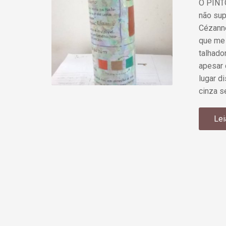
O PINTO
não sup
Cézanne
que me 
talhado
apesar 
lugar d
cinza s
Lei