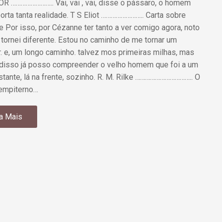
R …………………….. Vai, vai , vai, disse o pássaro, o homem
orta tanta realidade. T S Eliot …………………….. Carta sobre
 Por isso, por Cézanne ter tanto a ver comigo agora, noto
tornei diferente. Estou no caminho de me tornar um
r. e, um longo caminho. talvez mos primeiras milhas, mas
disso já posso compreender o velho homem que foi a um
istante, lá na frente, sozinho. R. M. Rilke …………………………….. O
empiterno…
a Mais