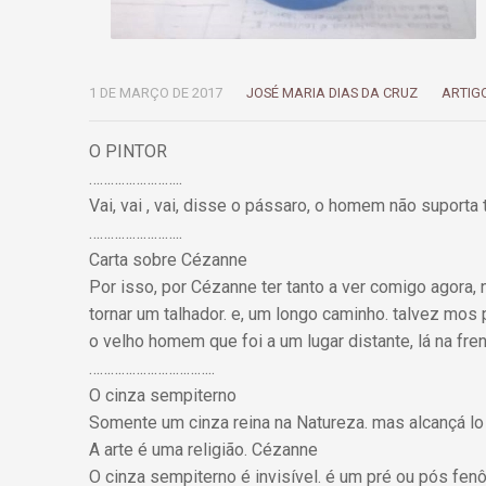
1 DE MARÇO DE 2017
JOSÉ MARIA DIAS DA CRUZ
ARTIG
O PINTOR
……………………..
Vai, vai , vai, disse o pássaro, o homem não suporta t
……………………..
Carta sobre Cézanne
Por isso, por Cézanne ter tanto a ver comigo agora,
tornar um talhador. e, um longo caminho. talvez mo
o velho homem que foi a um lugar distante, lá na fren
……………………………..
O cinza sempiterno
Somente um cinza reina na Natureza. mas alcançá lo
A arte é uma religião. Cézanne
O cinza sempiterno é invisível. é um pré ou pós fe