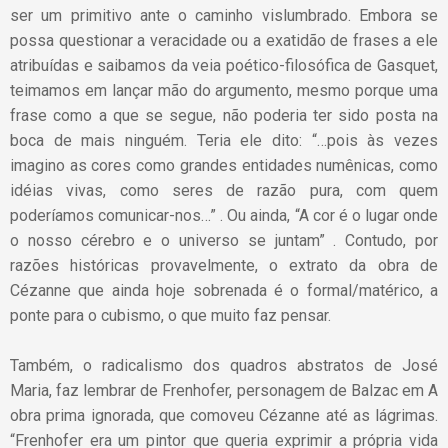
ser um primitivo ante o caminho vislumbrado. Embora se
possa questionar a veracidade ou a exatidão de frases a ele
atribuídas e saibamos da veia poético-filosófica de Gasquet,
teimamos em lançar mão do argumento, mesmo porque uma
frase como a que se segue, não poderia ter sido posta na
boca de mais ninguém. Teria ele dito: “…pois às vezes
imagino as cores como grandes entidades numênicas, como
idéias vivas, como seres de razão pura, com quem
poderíamos comunicar-nos…” . Ou ainda, “A cor é o lugar onde
o nosso cérebro e o universo se juntam” . Contudo, por
razões históricas provavelmente, o extrato da obra de
Cézanne que ainda hoje sobrenada é o formal/matérico, a
ponte para o cubismo, o que muito faz pensar.
Também, o radicalismo dos quadros abstratos de José
Maria, faz lembrar de Frenhofer, personagem de Balzac em A
obra prima ignorada, que comoveu Cézanne até as lágrimas.
“Frenhofer era um pintor que queria exprimir a própria vida